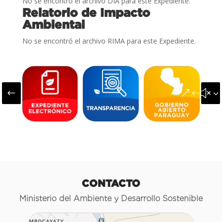
No se encontró el archivo DIA para este Expediente.
Relatorio de Impacto
Ambiental
No se encontró el archivo RIMA para este Expediente.
#
&#x3
CONTACTO
Ministerio del Ambiente y Desarrollo Sostenible