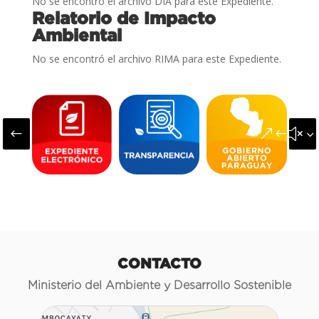
No se encontró el archivo DIA para este Expediente.
Relatorio de Impacto
Ambiental
No se encontró el archivo RIMA para este Expediente.
#
&#x3
CONTACTO
Ministerio del Ambiente y Desarrollo Sostenible