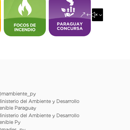
&#x35;
mambiente_py
inisterio del Ambiente y Desarrollo
enible Paraguay
inisterio del Ambiente y Desarrollo
enible Py
mades_py