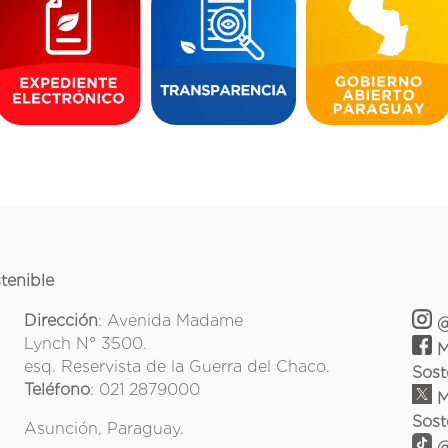
tenible
Dirección
: Avenida Madame
@
Lynch N° 3500.
M
esq. Reservista de la Guerra del Chaco.
Sost
Teléfono
: 021 2879000
M
Sost
Asunción, Paraguay.
@