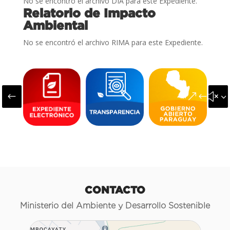
No se encontró el archivo DIA para este Expediente.
Relatorio de Impacto
Ambiental
No se encontró el archivo RIMA para este Expediente.
#
&#x3
CONTACTO
Ministerio del Ambiente y Desarrollo Sostenible