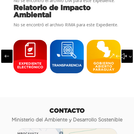
No se encontró el archivo DIA para este Expediente.
Relatorio de Impacto
Ambiental
No se encontró el archivo RIMA para este Expediente.
#
&#x3
CONTACTO
Ministerio del Ambiente y Desarrollo Sostenible