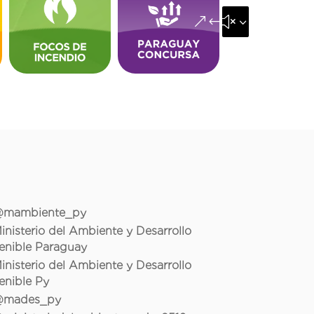
&#x35;
mambiente_py
inisterio del Ambiente y Desarrollo
enible Paraguay
inisterio del Ambiente y Desarrollo
enible Py
mades_py