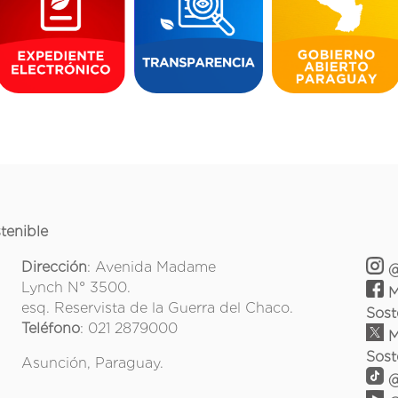
tenible
Dirección
: Avenida Madame
@
Lynch N° 3500.
M
esq. Reservista de la Guerra del Chaco.
Sost
Teléfono
: 021 2879000
M
Sost
Asunción, Paraguay.
@