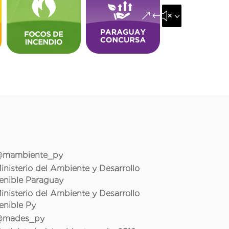
&#x35;
mambiente_py
inisterio del Ambiente y Desarrollo
enible Paraguay
inisterio del Ambiente y Desarrollo
enible Py
mades_py