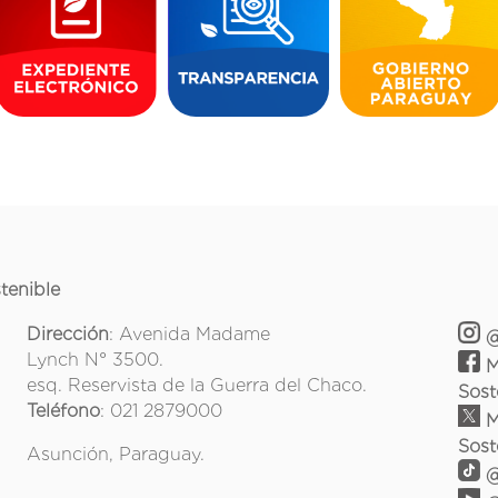
tenible
Dirección
: Avenida Madame
@
Lynch N° 3500.
M
esq. Reservista de la Guerra del Chaco.
Sost
Teléfono
: 021 2879000
M
Sost
Asunción, Paraguay.
@