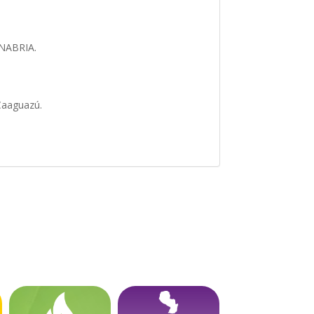
ANABRIA.
 Caaguazú.