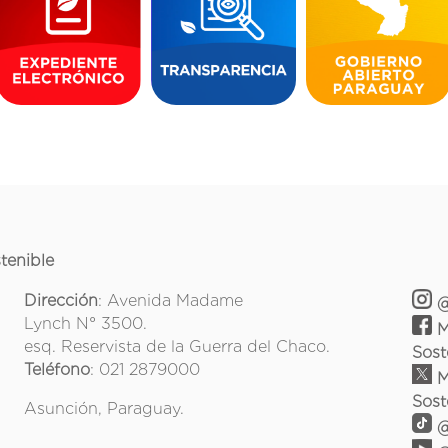
tenible
Dirección
: Avenida Madame
@
Lynch N° 3500.
M
esq. Reservista de la Guerra del Chaco.
Sost
Teléfono
: 021 2879000
M
Sost
Asunción, Paraguay.
@