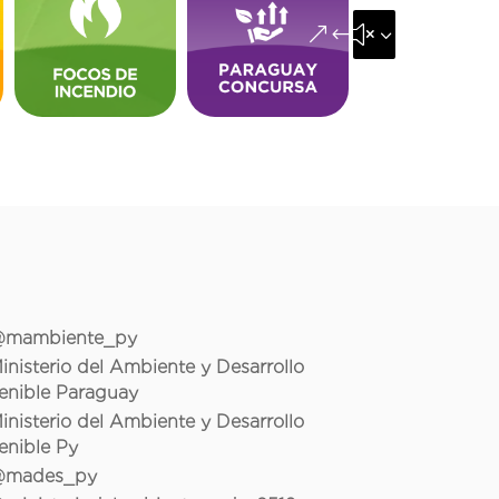
&#x35;
mambiente_py
inisterio del Ambiente y Desarrollo
enible Paraguay
inisterio del Ambiente y Desarrollo
enible Py
mades_py