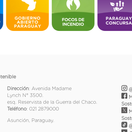
tenible
Dirección
: Avenida Madame
@
Lynch N° 3500.
M
esq. Reservista de la Guerra del Chaco.
Sost
Teléfono
: 021 2879000
M
Sost
Asunción, Paraguay.
@