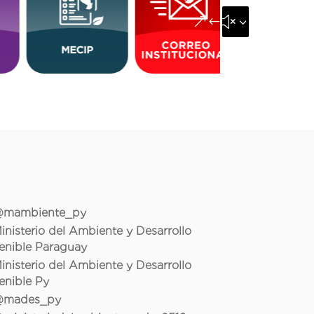
&#x35;
mambiente_py
inisterio del Ambiente y Desarrollo
enible Paraguay
inisterio del Ambiente y Desarrollo
enible Py
mades_py