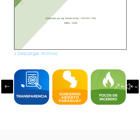
» Descargar Archivo
#
&#x3