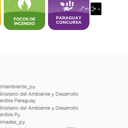
&#x35;
mambiente_py
inisterio del Ambiente y Desarrollo
enible Paraguay
inisterio del Ambiente y Desarrollo
enible Py
mades_py