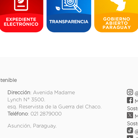
tenible
Dirección
: Avenida Madame
@
Lynch N° 3500.
M
esq. Reservista de la Guerra del Chaco.
Sost
Teléfono
: 021 2879000
M
Sost
Asunción, Paraguay.
@