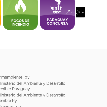
&#x35;
mambiente_py
inisterio del Ambiente y Desarrollo
enible Paraguay
inisterio del Ambiente y Desarrollo
enible Py
mades_py