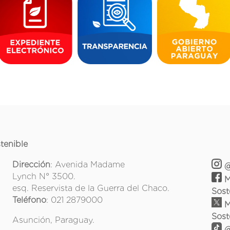
tenible
Dirección
: Avenida Madame
@
Lynch N° 3500.
M
esq. Reservista de la Guerra del Chaco.
Sost
Teléfono
: 021 2879000
M
Sost
Asunción, Paraguay.
@