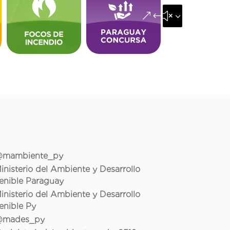
&#x35;
mambiente_py
inisterio del Ambiente y Desarrollo
enible Paraguay
inisterio del Ambiente y Desarrollo
enible Py
mades_py