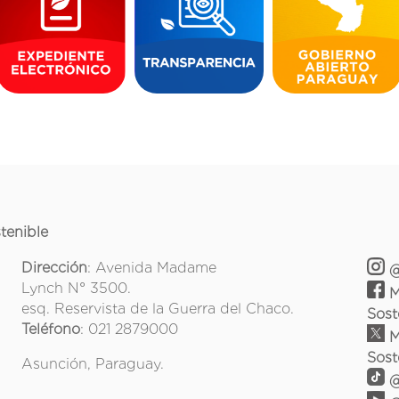
tenible
Dirección
: Avenida Madame
@
Lynch N° 3500.
M
esq. Reservista de la Guerra del Chaco.
Sost
Teléfono
: 021 2879000
M
Sost
Asunción, Paraguay.
@