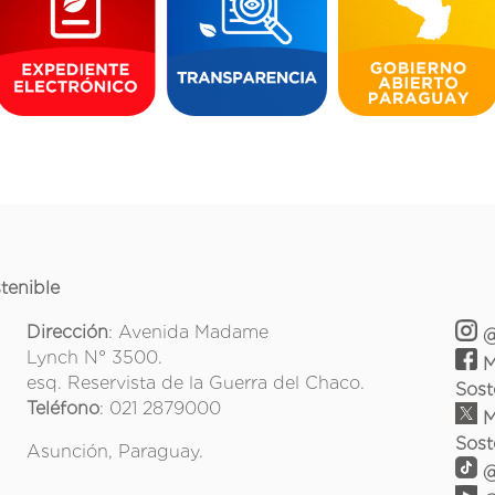
tenible
Dirección
: Avenida Madame
@
Lynch N° 3500.
M
esq. Reservista de la Guerra del Chaco.
Sost
Teléfono
: 021 2879000
M
Sost
Asunción, Paraguay.
@