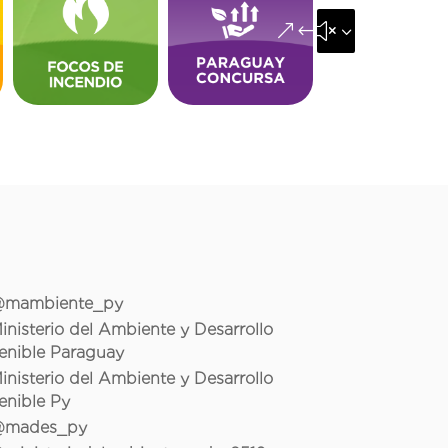
&#x35;
mambiente_py
inisterio del Ambiente y Desarrollo
enible Paraguay
inisterio del Ambiente y Desarrollo
enible Py
mades_py