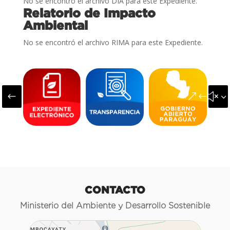
No se encontró el archivo DIA para este Expediente.
Relatorio de Impacto
Ambiental
No se encontró el archivo RIMA para este Expediente.
#
&#x3
CONTACTO
Ministerio del Ambiente y Desarrollo Sostenible