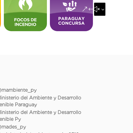
&#x35;
mambiente_py
inisterio del Ambiente y Desarrollo
enible Paraguay
inisterio del Ambiente y Desarrollo
enible Py
mades_py