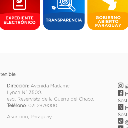
tenible
Dirección
: Avenida Madame
@
Lynch N° 3500.
M
esq. Reservista de la Guerra del Chaco.
Sost
Teléfono
: 021 2879000
M
Sost
Asunción, Paraguay.
@