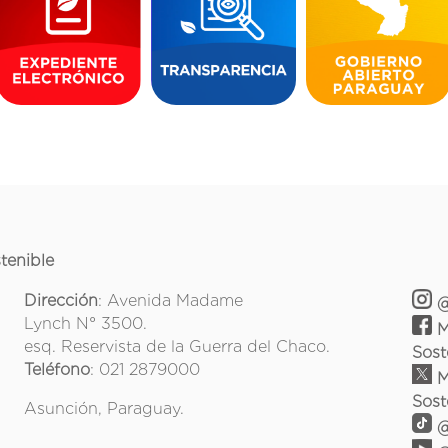
tenible
Dirección
: Avenida Madame
@
Lynch N° 3500.
M
esq. Reservista de la Guerra del Chaco.
Sost
Teléfono
: 021 2879000
M
Sost
Asunción, Paraguay.
@