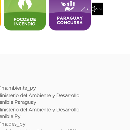
&#x35;
mambiente_py
inisterio del Ambiente y Desarrollo
enible Paraguay
inisterio del Ambiente y Desarrollo
enible Py
mades_py