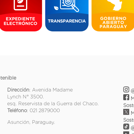
tenible
Dirección
: Avenida Madame
@
Lynch N° 3500.
M
esq. Reservista de la Guerra del Chaco.
Sost
Teléfono
: 021 2879000
M
Sost
Asunción, Paraguay.
@