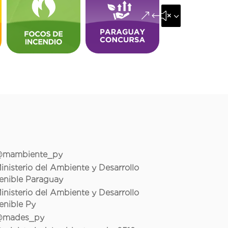
&#x35;
mambiente_py
inisterio del Ambiente y Desarrollo
enible Paraguay
inisterio del Ambiente y Desarrollo
enible Py
mades_py