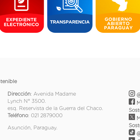
tenible
Dirección
: Avenida Madame
@
Lynch N° 3500.
M
esq. Reservista de la Guerra del Chaco.
Sost
Teléfono
: 021 2879000
M
Sost
Asunción, Paraguay.
@