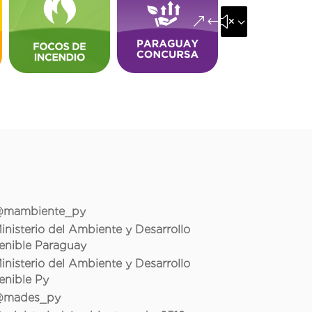
&#x35;
mambiente_py
inisterio del Ambiente y Desarrollo
enible Paraguay
inisterio del Ambiente y Desarrollo
enible Py
mades_py