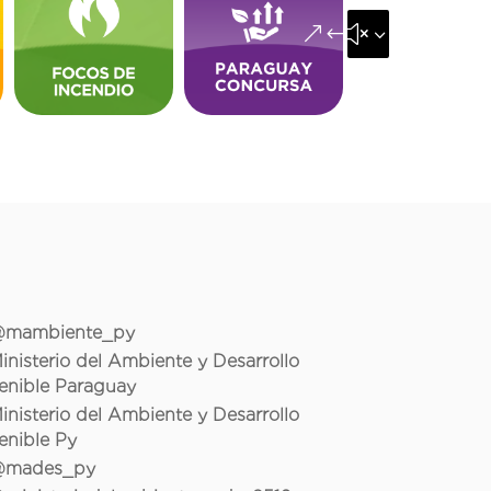
&#x35;
mambiente_py
inisterio del Ambiente y Desarrollo
enible Paraguay
inisterio del Ambiente y Desarrollo
enible Py
mades_py