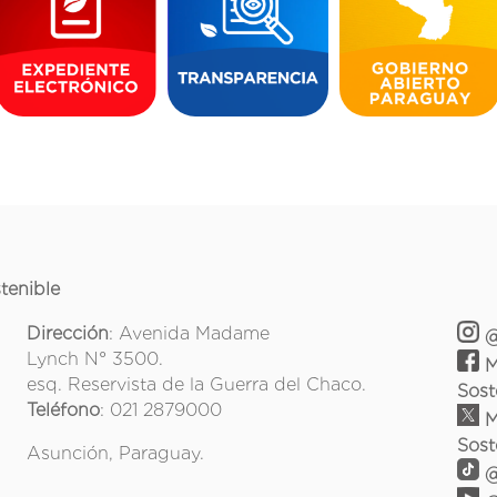
tenible
Dirección
: Avenida Madame
@
Lynch N° 3500.
M
esq. Reservista de la Guerra del Chaco.
Sost
Teléfono
: 021 2879000
M
Sost
Asunción, Paraguay.
@