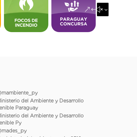
&#x35;
mambiente_py
inisterio del Ambiente y Desarrollo
enible Paraguay
inisterio del Ambiente y Desarrollo
enible Py
mades_py