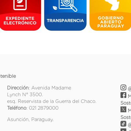
tenible
Dirección
: Avenida Madame
@
Lynch N° 3500.
M
esq. Reservista de la Guerra del Chaco.
Sost
Teléfono
: 021 2879000
M
Sost
Asunción, Paraguay.
@