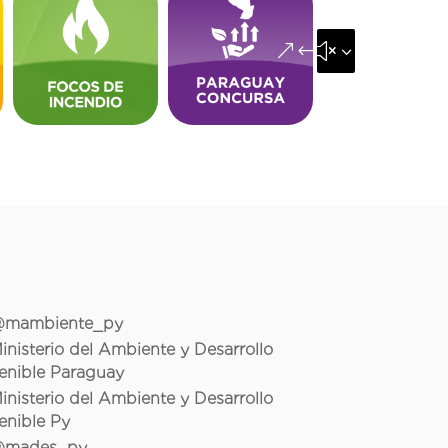
&#x35;
mambiente_py
inisterio del Ambiente y Desarrollo
enible Paraguay
inisterio del Ambiente y Desarrollo
enible Py
mades_py