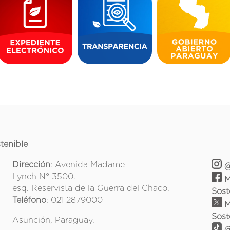
tenible
Dirección
: Avenida Madame
@
Lynch N° 3500.
M
esq. Reservista de la Guerra del Chaco.
Sost
Teléfono
: 021 2879000
M
Sost
Asunción, Paraguay.
@