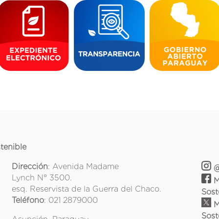
tenible
Dirección
: Avenida Madame
@
Lynch N° 3500.
M
esq. Reservista de la Guerra del Chaco.
Sost
Teléfono
: 021 2879000
M
Sost