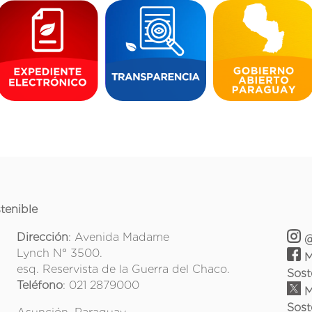
tenible
Dirección
: Avenida Madame
@
Lynch N° 3500.
M
esq. Reservista de la Guerra del Chaco.
Sost
Teléfono
: 021 2879000
M
Sost