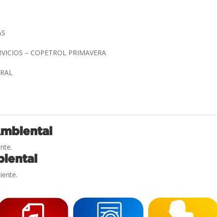
AS
RVICIOS – COPETROL PRIMAVERA
TRAL
Ambiental
nte.
iental
iente.