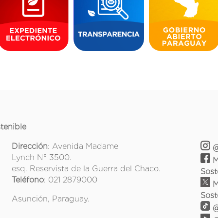
tenible
Dirección
: Avenida Madame
@
Lynch N° 3500.
M
esq. Reservista de la Guerra del Chaco.
Sost
Teléfono
: 021 2879000
M
Sost
Asunción, Paraguay.
@