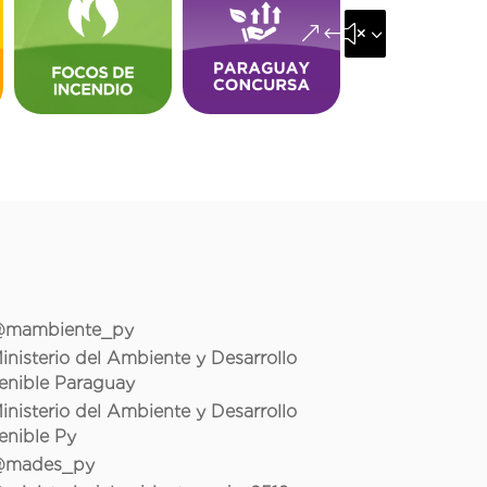
&#x35;
mambiente_py
inisterio del Ambiente y Desarrollo
enible Paraguay
inisterio del Ambiente y Desarrollo
enible Py
mades_py