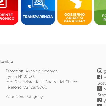
tenible
Dirección
: Avenida Madame
@
Lynch N° 3500.
M
esq. Reservista de la Guerra del Chaco.
Sost
Teléfono
: 021 2879000
M
Sost
Asunción, Paraguay.
@