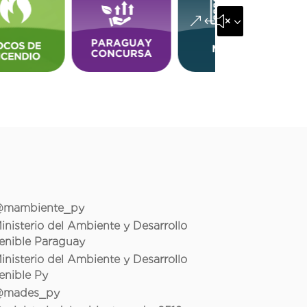
&#x35;
mambiente_py
inisterio del Ambiente y Desarrollo
enible Paraguay
inisterio del Ambiente y Desarrollo
enible Py
mades_py