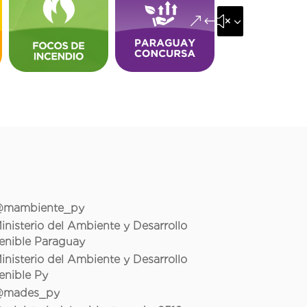
&#x35;
mambiente_py
inisterio del Ambiente y Desarrollo
enible Paraguay
inisterio del Ambiente y Desarrollo
enible Py
mades_py