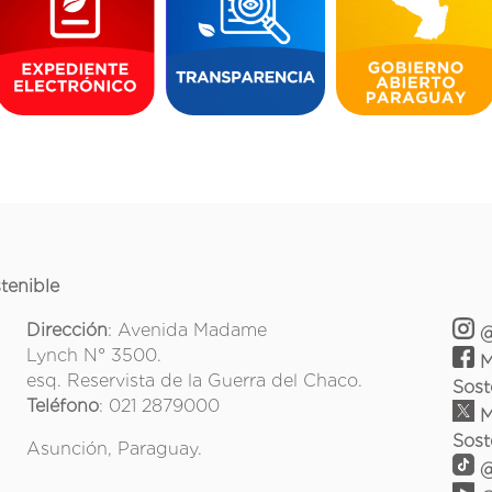
tenible
Dirección
: Avenida Madame
@
Lynch N° 3500.
M
esq. Reservista de la Guerra del Chaco.
Sost
Teléfono
: 021 2879000
M
Sost
Asunción, Paraguay.
@