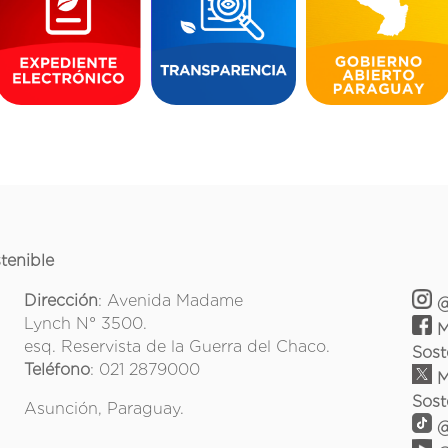
tenible
Dirección
: Avenida Madame
@
Lynch N° 3500.
M
esq. Reservista de la Guerra del Chaco.
Sost
Teléfono
: 021 2879000
M
Sost
Asunción, Paraguay.
@