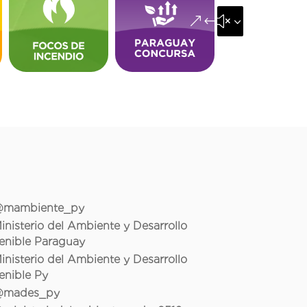
&#x35;
mambiente_py
inisterio del Ambiente y Desarrollo
enible Paraguay
inisterio del Ambiente y Desarrollo
enible Py
mades_py