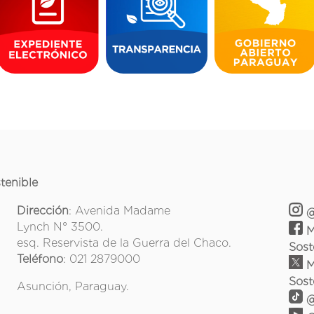
tenible
Dirección
: Avenida Madame
@
Lynch N° 3500.
M
esq. Reservista de la Guerra del Chaco.
Sost
Teléfono
: 021 2879000
M
Sost
Asunción, Paraguay.
@