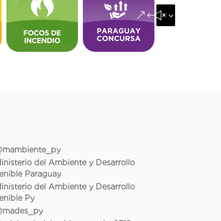
&#x35;
mambiente_py
inisterio del Ambiente y Desarrollo
enible Paraguay
inisterio del Ambiente y Desarrollo
enible Py
mades_py