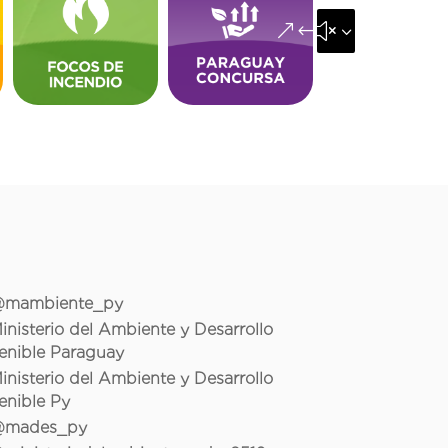
&#x35;
mambiente_py
inisterio del Ambiente y Desarrollo
enible Paraguay
inisterio del Ambiente y Desarrollo
enible Py
mades_py