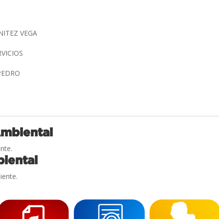
NITEZ VEGA
RVICIOS
 PEDRO
Ambiental
nte.
iental
iente.