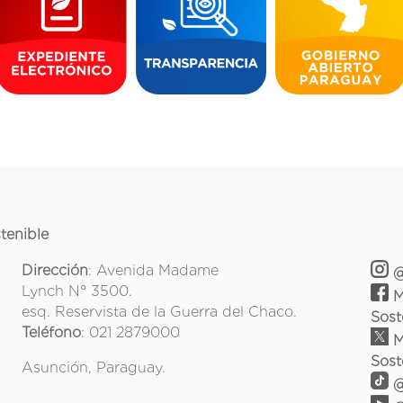
tenible
Dirección
: Avenida Madame
@
Lynch N° 3500.
M
esq. Reservista de la Guerra del Chaco.
Sost
Teléfono
: 021 2879000
M
Sost
Asunción, Paraguay.
@