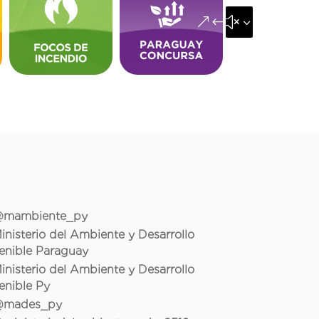
&#x35;
mambiente_py
inisterio del Ambiente y Desarrollo
enible Paraguay
inisterio del Ambiente y Desarrollo
enible Py
mades_py