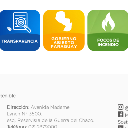
tenible
Dirección
: Avenida Madame
@
Lynch N° 3500.
M
esq. Reservista de la Guerra del Chaco.
Sost
Teléfono
: 021 2879000