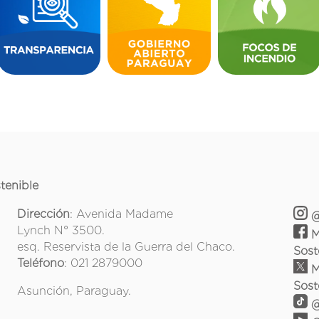
tenible
Dirección
: Avenida Madame
@
Lynch N° 3500.
M
esq. Reservista de la Guerra del Chaco.
Sost
Teléfono
: 021 2879000
M
Sost
Asunción, Paraguay.
@