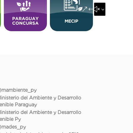
&#x35;
mambiente_py
inisterio del Ambiente y Desarrollo
enible Paraguay
inisterio del Ambiente y Desarrollo
enible Py
mades_py