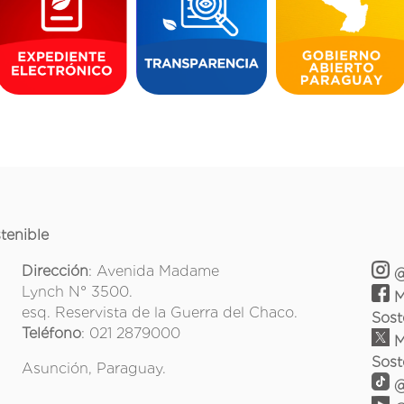
tenible
Dirección
: Avenida Madame
@
Lynch N° 3500.
M
esq. Reservista de la Guerra del Chaco.
Sost
Teléfono
: 021 2879000
M
Sost
Asunción, Paraguay.
@