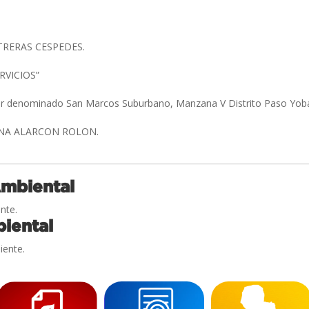
TRERAS CESPEDES.
RVICIOS”
gar denominado San Marcos Suburbano, Manzana V Distrito Paso Yob
INA ALARCON ROLON.
Ambiental
nte.
iental
iente.