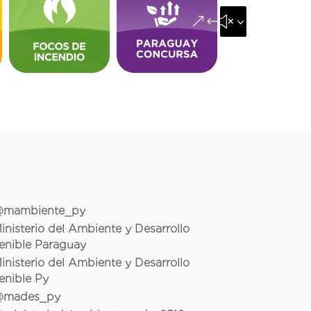
&#x35;
mambiente_py
inisterio del Ambiente y Desarrollo
enible Paraguay
inisterio del Ambiente y Desarrollo
enible Py
mades_py