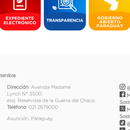
tenible
Dirección
: Avenida Madame
@
Lynch N° 3500.
M
esq. Reservista de la Guerra del Chaco.
Sost
Teléfono
: 021 2879000
M
Sost
Asunción, Paraguay.
@