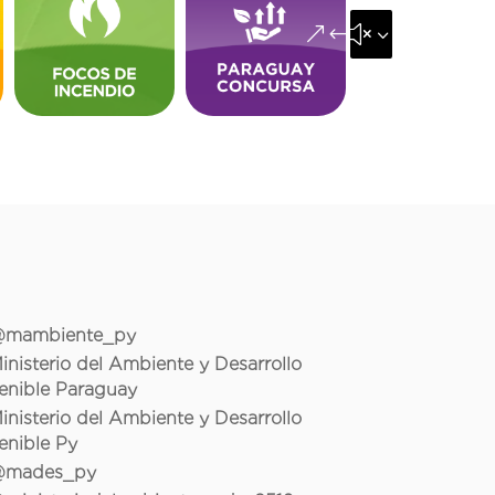
&#x35;
mambiente_py
inisterio del Ambiente y Desarrollo
enible Paraguay
inisterio del Ambiente y Desarrollo
enible Py
mades_py