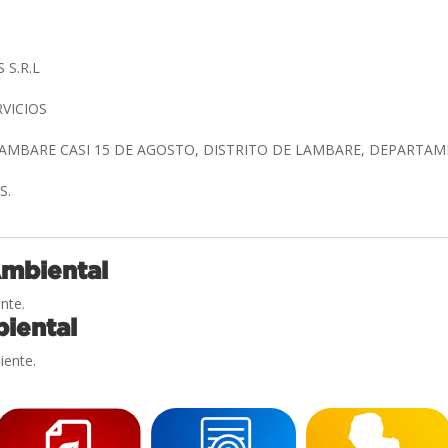
 S.R.L
RVICIOS
LAMBARE CASI 15 DE AGOSTO, DISTRITO DE LAMBARE, DEPART
S.
Ambiental
nte.
iental
iente.