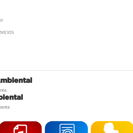
UI
RVICIOS
Ambiental
nte.
iental
iente.