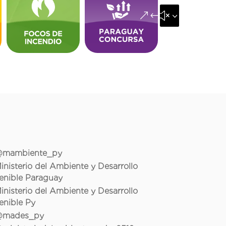
&#x35;
mambiente_py
inisterio del Ambiente y Desarrollo
enible Paraguay
inisterio del Ambiente y Desarrollo
enible Py
mades_py