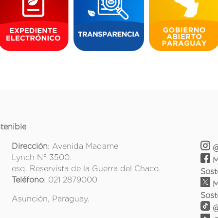
tenible
Dirección
: Avenida Madame
@
Lynch N° 3500.
M
esq. Reservista de la Guerra del Chaco.
Sost
Teléfono
: 021 2879000
M
Sost
Asunción, Paraguay.
@