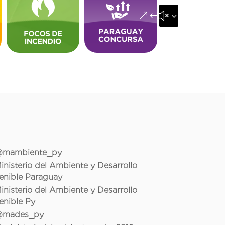
&#x35;
mambiente_py
inisterio del Ambiente y Desarrollo
enible Paraguay
inisterio del Ambiente y Desarrollo
enible Py
mades_py