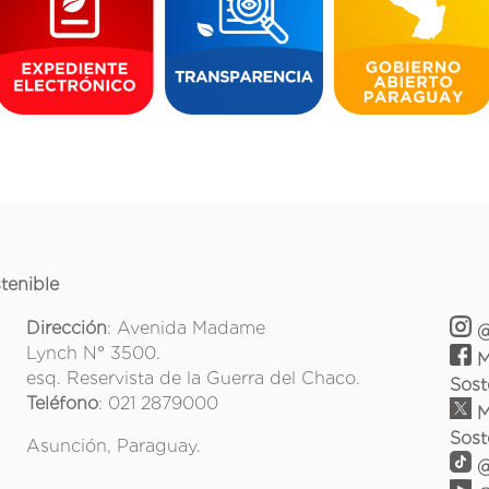
tenible
Dirección
: Avenida Madame
@
Lynch N° 3500.
M
esq. Reservista de la Guerra del Chaco.
Sost
Teléfono
: 021 2879000
M
Sost
Asunción, Paraguay.
@