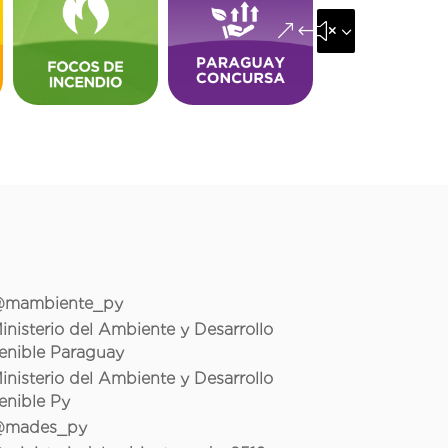
&#x35;
mambiente_py
inisterio del Ambiente y Desarrollo
enible Paraguay
inisterio del Ambiente y Desarrollo
enible Py
mades_py