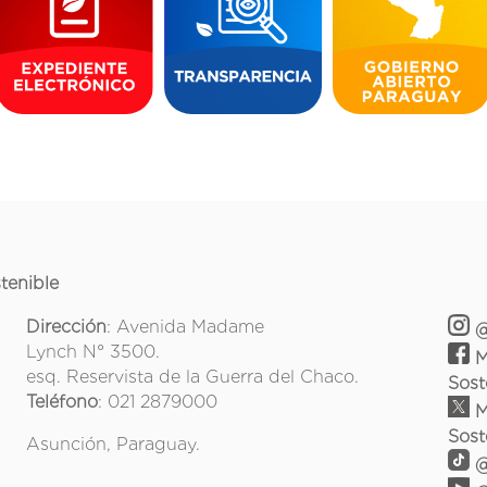
tenible
Dirección
: Avenida Madame
@
Lynch N° 3500.
M
esq. Reservista de la Guerra del Chaco.
Sost
Teléfono
: 021 2879000
M
Sost
Asunción, Paraguay.
@