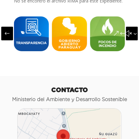
No se encontró el archivo RIMA para este Expediente.
#
&#x3
CONTACTO
Ministerio del Ambiente y Desarrollo Sostenible