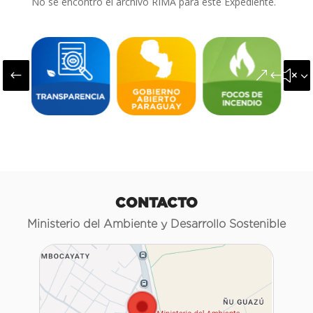
No se encontró el archivo RIMA para este Expediente.
#
&#x3
CONTACTO
Ministerio del Ambiente y Desarrollo Sostenible