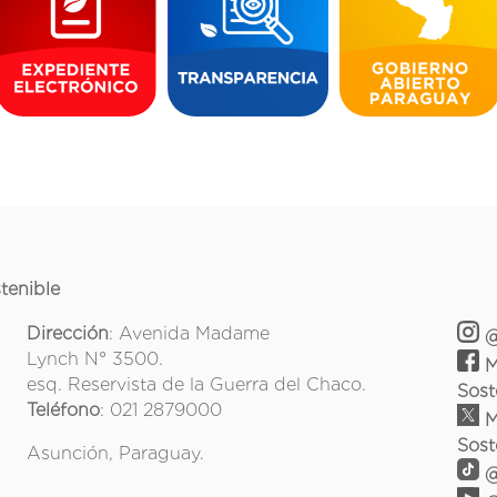
tenible
Dirección
: Avenida Madame
@
Lynch N° 3500.
M
esq. Reservista de la Guerra del Chaco.
Sost
Teléfono
: 021 2879000
M
Sost
Asunción, Paraguay.
@