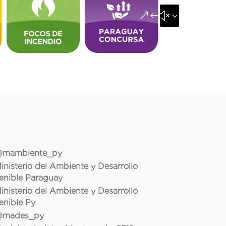
&#x35;
mambiente_py
inisterio del Ambiente y Desarrollo
enible Paraguay
inisterio del Ambiente y Desarrollo
enible Py
mades_py