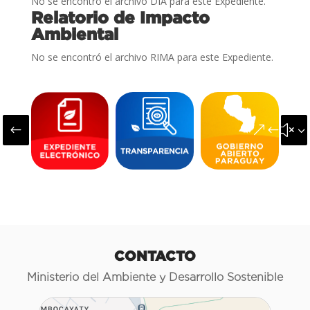
No se encontró el archivo DIA para este Expediente.
Relatorio de Impacto
Ambiental
No se encontró el archivo RIMA para este Expediente.
#
&#x3
CONTACTO
Ministerio del Ambiente y Desarrollo Sostenible