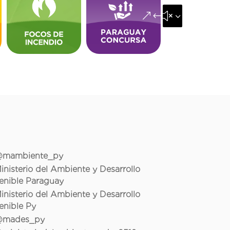
&#x35;
mambiente_py
inisterio del Ambiente y Desarrollo
enible Paraguay
inisterio del Ambiente y Desarrollo
enible Py
mades_py