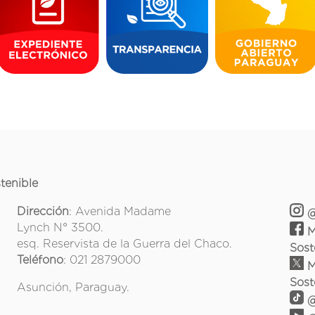
tenible
Dirección
: Avenida Madame
@
Lynch N° 3500.
M
esq. Reservista de la Guerra del Chaco.
Sost
Teléfono
: 021 2879000
M
Sost
Asunción, Paraguay.
@