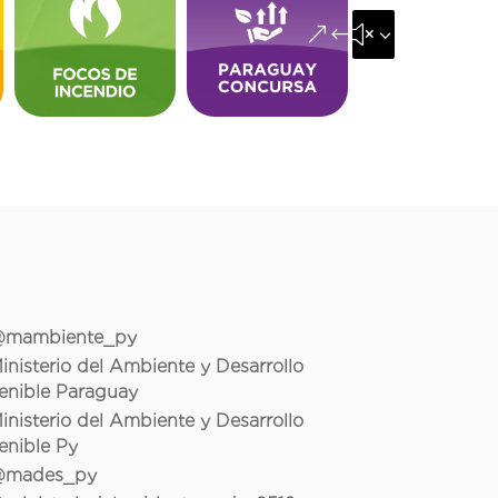
&#x35;
mambiente_py
inisterio del Ambiente y Desarrollo
enible Paraguay
inisterio del Ambiente y Desarrollo
enible Py
mades_py