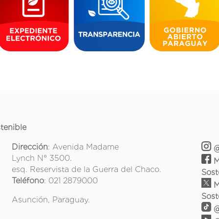
tenible
Dirección
: Avenida Madame
@
Lynch N° 3500.
M
esq. Reservista de la Guerra del Chaco.
Sost
Teléfono
: 021 2879000
M
Sost
Asunción, Paraguay.
@