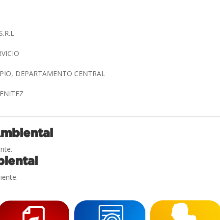
S.R.L
RVICIO
IMPIO, DEPARTAMENTO CENTRAL
BENITEZ
Ambiental
nte.
iental
iente.