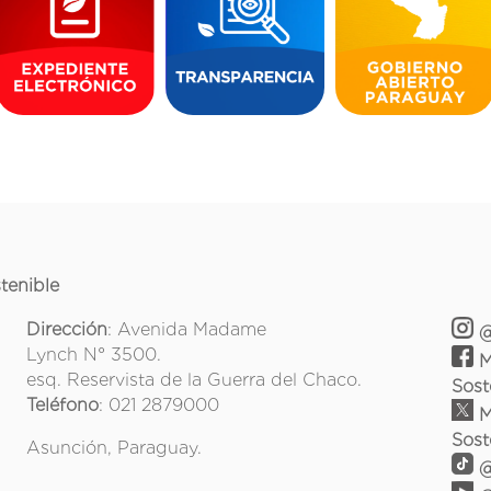
tenible
Dirección
: Avenida Madame
@
Lynch N° 3500.
M
esq. Reservista de la Guerra del Chaco.
Sost
Teléfono
: 021 2879000
M
Sost
Asunción, Paraguay.
@