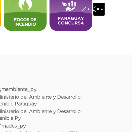
&#x35;
mambiente_py
inisterio del Ambiente y Desarrollo
enible Paraguay
inisterio del Ambiente y Desarrollo
enible Py
mades_py