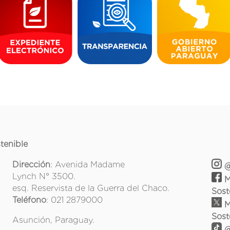
tenible
Dirección
: Avenida Madame
@
Lynch N° 3500.
M
esq. Reservista de la Guerra del Chaco.
Sost
Teléfono
: 021 2879000
M
Sost
Asunción, Paraguay.
@