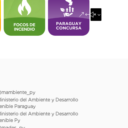
&#x35;
mambiente_py
inisterio del Ambiente y Desarrollo
enible Paraguay
inisterio del Ambiente y Desarrollo
enible Py
mades_py