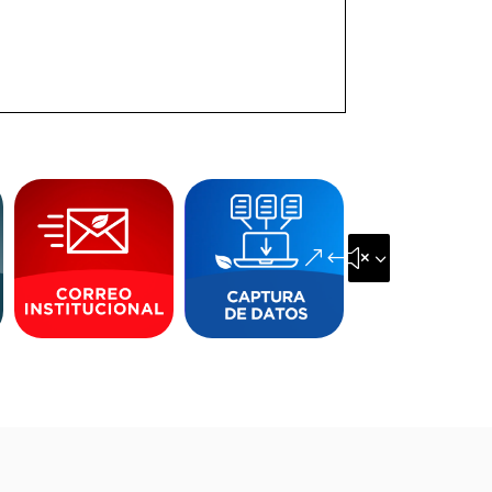
&#x35;