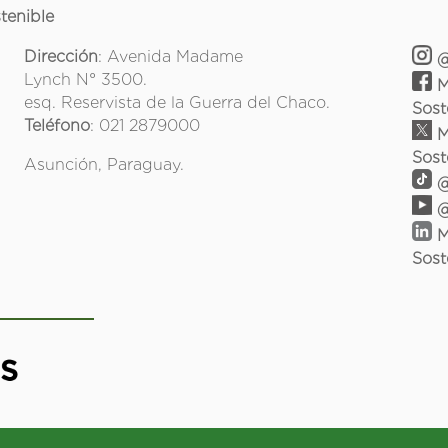
tenible
Dirección
: Avenida Madame
@
Lynch N° 3500.
M
esq. Reservista de la Guerra del Chaco.
Sost
Teléfono
: 021 2879000
M
Sost
Asunción, Paraguay.
@
@
M
Sost