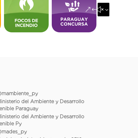
&#x35;
mambiente_py
inisterio del Ambiente y Desarrollo
enible Paraguay
inisterio del Ambiente y Desarrollo
enible Py
mades_py