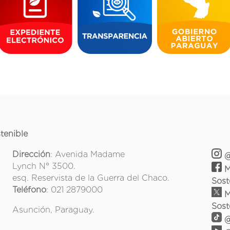
tenible
Dirección
: Avenida Madame
@
Lynch N° 3500.
M
esq. Reservista de la Guerra del Chaco.
Sost
Teléfono
: 021 2879000
M
Sost
Asunción, Paraguay.
@