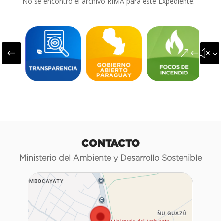
No se encontró el archivo RIMA para este Expediente.
#
&#x3
CONTACTO
Ministerio del Ambiente y Desarrollo Sostenible