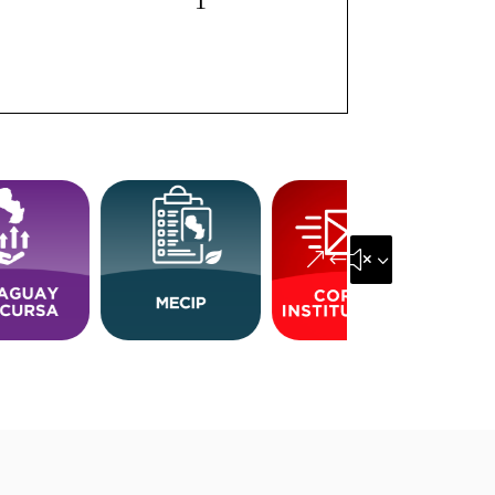
&#x35;