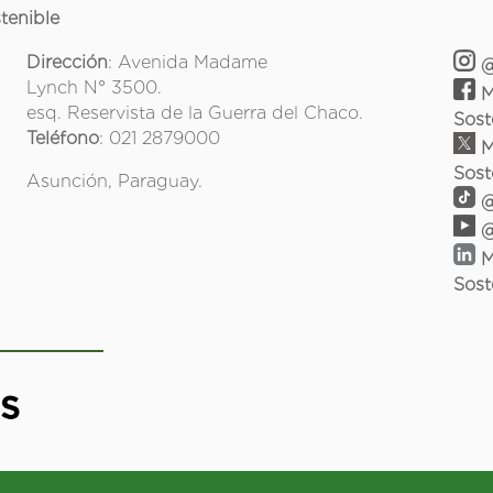
tenible
Dirección
: Avenida Madame
@
Lynch N° 3500.
M
esq. Reservista de la Guerra del Chaco.
Sost
Teléfono
: 021 2879000
M
Sost
Asunción, Paraguay.
@
@
M
Sost